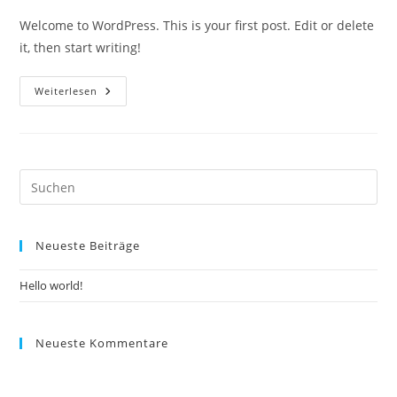
Welcome to WordPress. This is your first post. Edit or delete
it, then start writing!
Hello
Weiterlesen
World!
Pre
Es
to
Neueste Beiträge
clo
the
Hello world!
sea
pan
Neueste Kommentare