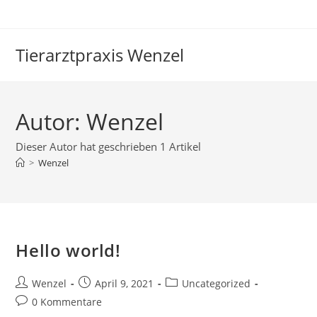
Zum
Inhalt
springen
Tierarztpraxis Wenzel
Autor:
Wenzel
Dieser Autor hat geschrieben 1 Artikel
>
Wenzel
Hello world!
Beitrags-
Beitrag
Beitrags-
Wenzel
April 9, 2021
Uncategorized
Autor:
veröffentlicht:
Kategorie:
Beitrags-
0 Kommentare
Kommentare: